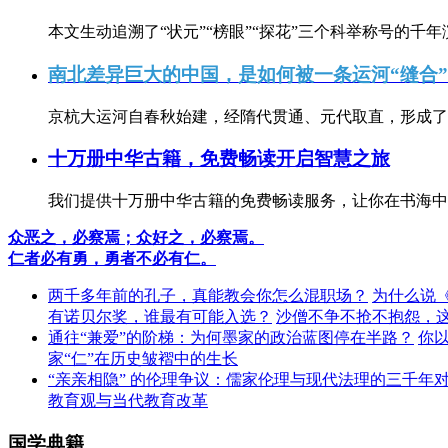
本文生动追溯了“状元”“榜眼”“探花”三个科举称号的千年
南北差异巨大的中国，是如何被一条运河“缝合
京杭大运河自春秋始建，经隋代贯通、元代取直，形成了连
十万册中华古籍，免费畅读开启智慧之旅
我们提供十万册中华古籍的免费畅读服务，让你在书海中
众恶之，必察焉；众好之，必察焉。
仁者必有勇，勇者不必有仁。
两千多年前的孔子，真能教会你怎么混职场？
为什么说
有诺贝尔奖，谁最有可能入选？
沙僧不争不抢不抱怨，
通往“兼爱”的阶梯：为何墨家的政治蓝图停在半路？
你
家“仁”在历史皱褶中的生长
“亲亲相隐” 的伦理争议：儒家伦理与现代法理的三千年
教育观与当代教育改革
国学典籍