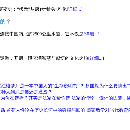
演变史：“状元”从唐代“状头”雅化
[详细...]
”的？
接中国南北的2500公里水道。它不仅是
[详细...]
遨游，开启一段充满智慧与感悟的文化之旅
[详细...]
《红楼梦》是一本中国人的“生存说明书”？
赵匡胤为什么要搞出
这种人到底是傻还是通透？
以为你在选择？其实是法家在帮你选
法家的悖论：设计的囚笼，
对话
孟荀人性论在历史长河中的碰撞与回响
墨家数学对当代教育