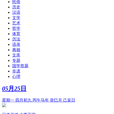
民俗
历史
汉语
文学
艺术
哲学
体育
历法
语录
典籍
文库
专题
国学答题
非遗
心理
05
月
25
日
星期一 四月初九 丙午马年 癸巳月 己亥日