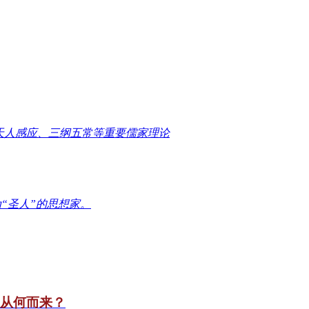
天人感应、三纲五常等重要儒家理论
“圣人”的思想家。
竟从何而来？