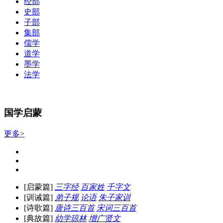
经部
史部
子部
集部
儒学
道学
墨学
法学
国学启蒙
更多>
[启蒙篇]
三字经
百家姓
千字文
[训诫篇]
弟子规
论语
朱子家训
[诗歌篇]
唐诗三百首
宋词三百首
[典故篇]
幼学琼林
增广贤文