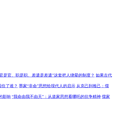
“官是官、职是职、差遣是差遣”这套把人绕晕的制度？
如果古代
困住了谁？
墨家“非命”思想给现代人的启示
从克己到推己：儒
的影响
“我命由我不由天”：从道家思想看哪吒的抗争精神
儒家