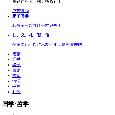
签到送积分，积分换豪礼！
立即签到
亲子阅读
和孩子一起共读一本好书！
仁、义、礼、智、信
儒家文化可以传承2500年，是有道理的。
启蒙
经书
诸子
百家
古籍
诗词
书画
礼仪
国学·哲学