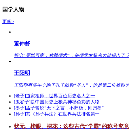
国学人物
更多>
董仲舒
提出“罢黜百家，独尊儒术”，使儒学发扬光大他提出了 
王阳明
王阳明有多牛？除了孔子敢称“圣人”，他是第二位被称为
[老子]道家祖师，世界百位历史名人之一
[鬼谷子]是中国历史上极具神秘色彩的人物
[墨子]孟子曾说“天下之言，不归杨，则归墨”
[孙子]其《孙子兵法》在世界兵法排名第一
状元、榜眼、探花：这些古代“学霸”的称号究