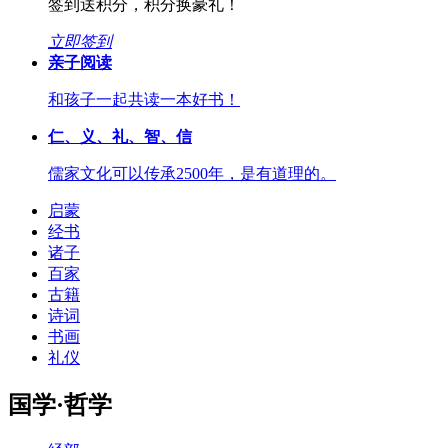
签到送积分，积分换豪礼！
立即签到
亲子阅读
和孩子一起共读一本好书！
仁、义、礼、智、信
儒家文化可以传承2500年，是有道理的。
启蒙
经书
诸子
百家
古籍
诗词
书画
礼仪
国学·哲学