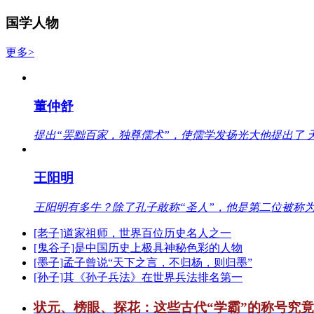
国学人物
更多>
董仲舒
提出“罢黜百家，独尊儒术”，使儒学发扬光大他提出了 
王阳明
王阳明有多牛？除了孔子敢称“圣人”，他是第二位被称为
[老子]道家祖师，世界百位历史名人之一
[鬼谷子]是中国历史上极具神秘色彩的人物
[墨子]孟子曾说“天下之言，不归杨，则归墨”
[孙子]其《孙子兵法》在世界兵法排名第一
状元、榜眼、探花：这些古代“学霸”的称号究