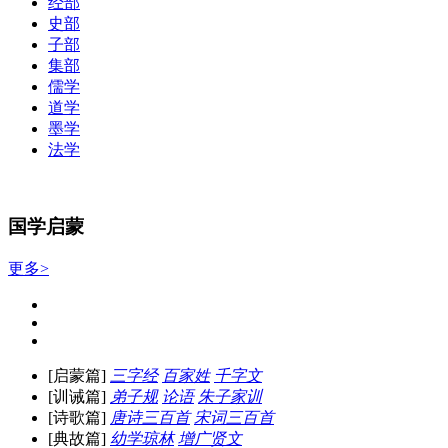
经部
史部
子部
集部
儒学
道学
墨学
法学
国学启蒙
更多>
[启蒙篇]
三字经
百家姓
千字文
[训诫篇]
弟子规
论语
朱子家训
[诗歌篇]
唐诗三百首
宋词三百首
[典故篇]
幼学琼林
增广贤文