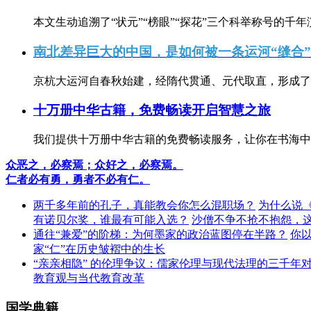
本文生动追溯了“状元”“榜眼”“探花”三个科举称号的千年
南北差异巨大的中国，是如何被一条运河“缝合
京杭大运河自春秋始建，经隋代贯通、元代取直，形成了连
十万册中华古籍，免费畅读开启智慧之旅
我们提供十万册中华古籍的免费畅读服务，让你在书海中
众恶之，必察焉；众好之，必察焉。
仁者必有勇，勇者不必有仁。
两千多年前的孔子，真能教会你怎么混职场？
为什么说
有诺贝尔奖，谁最有可能入选？
沙僧不争不抢不抱怨，
通往“兼爱”的阶梯：为何墨家的政治蓝图停在半路？
你
家“仁”在历史皱褶中的生长
“亲亲相隐” 的伦理争议：儒家伦理与现代法理的三千年
教育观与当代教育改革
国学典籍