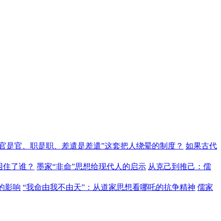
“官是官、职是职、差遣是差遣”这套把人绕晕的制度？
如果古代
困住了谁？
墨家“非命”思想给现代人的启示
从克己到推己：儒
的影响
“我命由我不由天”：从道家思想看哪吒的抗争精神
儒家