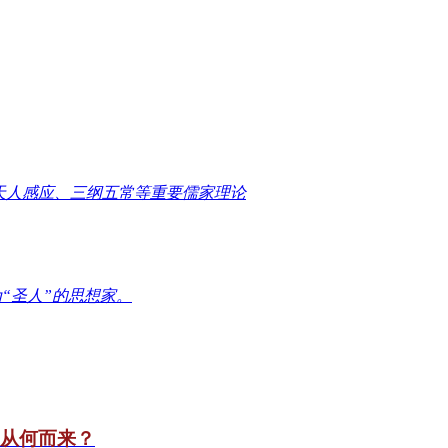
天人感应、三纲五常等重要儒家理论
“圣人”的思想家。
竟从何而来？