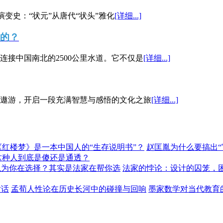
演变史：“状元”从唐代“状头”雅化
[详细...]
”的？
接中国南北的2500公里水道。它不仅是
[详细...]
遨游，开启一段充满智慧与感悟的文化之旅
[详细...]
《红楼梦》是一本中国人的“生存说明书”？
赵匡胤为什么要搞出
这种人到底是傻还是通透？
以为你在选择？其实是法家在帮你选
法家的悖论：设计的囚笼，
对话
孟荀人性论在历史长河中的碰撞与回响
墨家数学对当代教育