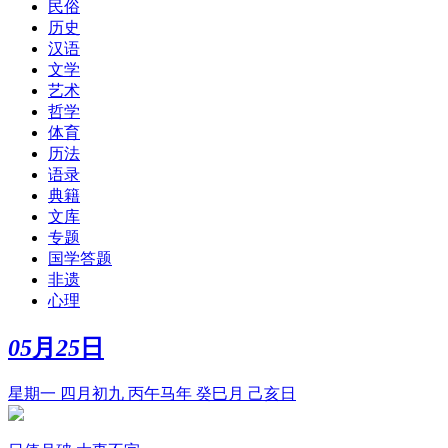
民俗
历史
汉语
文学
艺术
哲学
体育
历法
语录
典籍
文库
专题
国学答题
非遗
心理
05
月
25
日
星期一 四月初九 丙午马年 癸巳月 己亥日