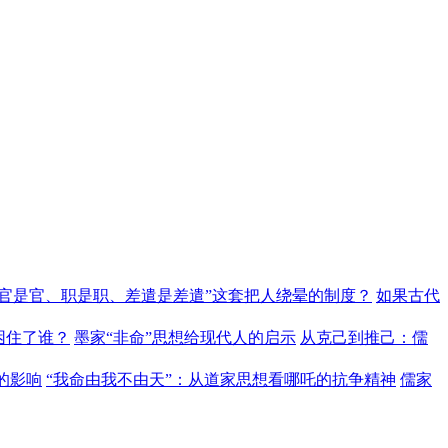
“官是官、职是职、差遣是差遣”这套把人绕晕的制度？
如果古代
困住了谁？
墨家“非命”思想给现代人的启示
从克己到推己：儒
的影响
“我命由我不由天”：从道家思想看哪吒的抗争精神
儒家