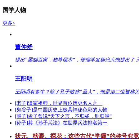
国学人物
更多>
董仲舒
提出“罢黜百家，独尊儒术”，使儒学发扬光大他提出了 
王阳明
王阳明有多牛？除了孔子敢称“圣人”，他是第二位被称为
[老子]道家祖师，世界百位历史名人之一
[鬼谷子]是中国历史上极具神秘色彩的人物
[墨子]孟子曾说“天下之言，不归杨，则归墨”
[孙子]其《孙子兵法》在世界兵法排名第一
状元、榜眼、探花：这些古代“学霸”的称号究