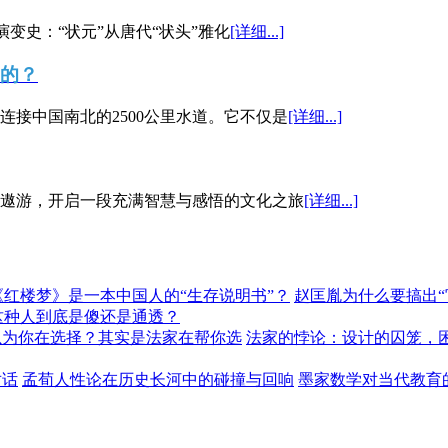
演变史：“状元”从唐代“状头”雅化
[详细...]
”的？
接中国南北的2500公里水道。它不仅是
[详细...]
遨游，开启一段充满智慧与感悟的文化之旅
[详细...]
《红楼梦》是一本中国人的“生存说明书”？
赵匡胤为什么要搞出
这种人到底是傻还是通透？
以为你在选择？其实是法家在帮你选
法家的悖论：设计的囚笼，
对话
孟荀人性论在历史长河中的碰撞与回响
墨家数学对当代教育