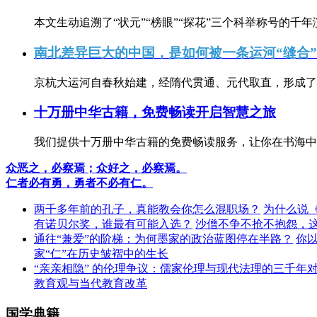
本文生动追溯了“状元”“榜眼”“探花”三个科举称号的千年
南北差异巨大的中国，是如何被一条运河“缝合
京杭大运河自春秋始建，经隋代贯通、元代取直，形成了连
十万册中华古籍，免费畅读开启智慧之旅
我们提供十万册中华古籍的免费畅读服务，让你在书海中
众恶之，必察焉；众好之，必察焉。
仁者必有勇，勇者不必有仁。
两千多年前的孔子，真能教会你怎么混职场？
为什么说
有诺贝尔奖，谁最有可能入选？
沙僧不争不抢不抱怨，
通往“兼爱”的阶梯：为何墨家的政治蓝图停在半路？
你
家“仁”在历史皱褶中的生长
“亲亲相隐” 的伦理争议：儒家伦理与现代法理的三千年
教育观与当代教育改革
国学典籍