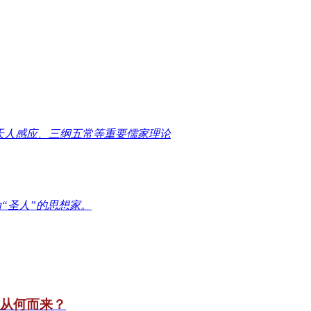
天人感应、三纲五常等重要儒家理论
“圣人”的思想家。
竟从何而来？