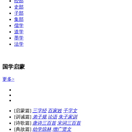
经部
史部
子部
集部
儒学
道学
墨学
法学
国学启蒙
更多>
[启蒙篇]
三字经
百家姓
千字文
[训诫篇]
弟子规
论语
朱子家训
[诗歌篇]
唐诗三百首
宋词三百首
[典故篇]
幼学琼林
增广贤文