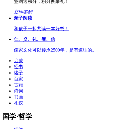
签到送积分，积分换豪礼！
立即签到
亲子阅读
和孩子一起共读一本好书！
仁、义、礼、智、信
儒家文化可以传承2500年，是有道理的。
启蒙
经书
诸子
百家
古籍
诗词
书画
礼仪
国学·哲学