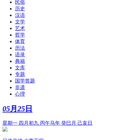
民俗
历史
汉语
文学
艺术
哲学
体育
历法
语录
典籍
文库
专题
国学答题
非遗
心理
05
月
25
日
星期一 四月初九 丙午马年 癸巳月 己亥日