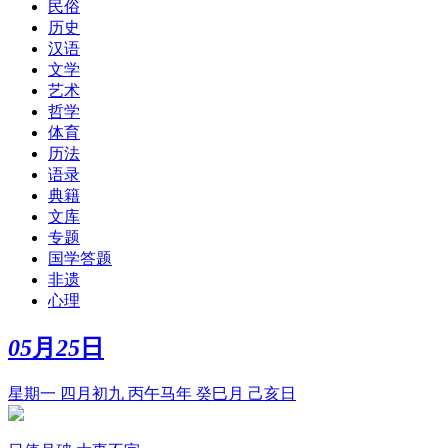
民俗
历史
汉语
文学
艺术
哲学
体育
历法
语录
典籍
文库
专题
国学答题
非遗
心理
05
月
25
日
星期一 四月初九 丙午马年 癸巳月 己亥日