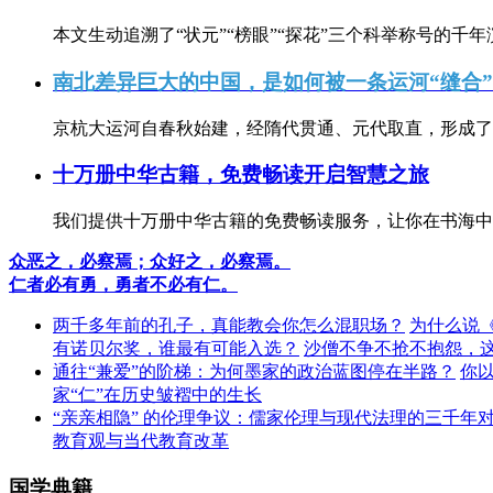
本文生动追溯了“状元”“榜眼”“探花”三个科举称号的千年
南北差异巨大的中国，是如何被一条运河“缝合
京杭大运河自春秋始建，经隋代贯通、元代取直，形成了连
十万册中华古籍，免费畅读开启智慧之旅
我们提供十万册中华古籍的免费畅读服务，让你在书海中
众恶之，必察焉；众好之，必察焉。
仁者必有勇，勇者不必有仁。
两千多年前的孔子，真能教会你怎么混职场？
为什么说
有诺贝尔奖，谁最有可能入选？
沙僧不争不抢不抱怨，
通往“兼爱”的阶梯：为何墨家的政治蓝图停在半路？
你
家“仁”在历史皱褶中的生长
“亲亲相隐” 的伦理争议：儒家伦理与现代法理的三千年
教育观与当代教育改革
国学典籍