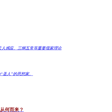
天人感应、三纲五常等重要儒家理论
“圣人”的思想家。
竟从何而来？