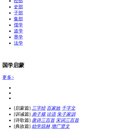
经部
史部
子部
集部
儒学
道学
墨学
法学
国学启蒙
更多>
[启蒙篇]
三字经
百家姓
千字文
[训诫篇]
弟子规
论语
朱子家训
[诗歌篇]
唐诗三百首
宋词三百首
[典故篇]
幼学琼林
增广贤文