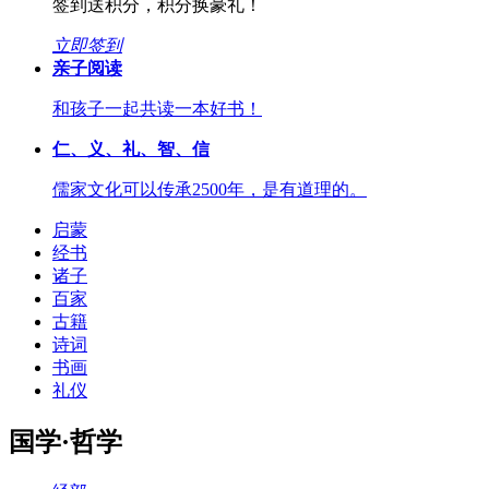
签到送积分，积分换豪礼！
立即签到
亲子阅读
和孩子一起共读一本好书！
仁、义、礼、智、信
儒家文化可以传承2500年，是有道理的。
启蒙
经书
诸子
百家
古籍
诗词
书画
礼仪
国学·哲学