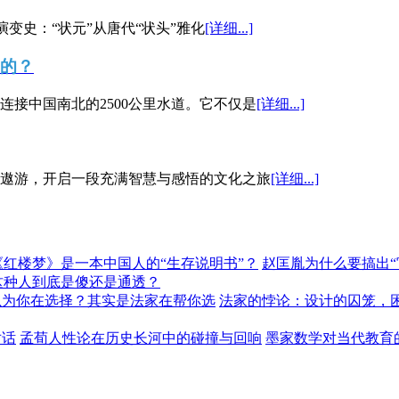
演变史：“状元”从唐代“状头”雅化
[详细...]
”的？
接中国南北的2500公里水道。它不仅是
[详细...]
遨游，开启一段充满智慧与感悟的文化之旅
[详细...]
《红楼梦》是一本中国人的“生存说明书”？
赵匡胤为什么要搞出
这种人到底是傻还是通透？
以为你在选择？其实是法家在帮你选
法家的悖论：设计的囚笼，
对话
孟荀人性论在历史长河中的碰撞与回响
墨家数学对当代教育