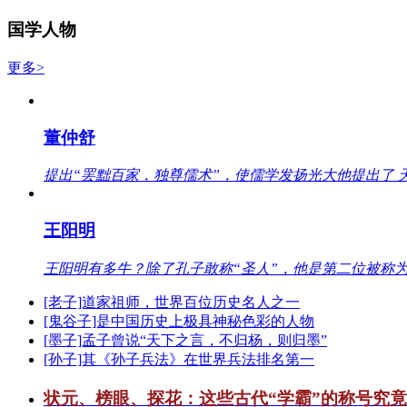
国学人物
更多>
董仲舒
提出“罢黜百家，独尊儒术”，使儒学发扬光大他提出了 
王阳明
王阳明有多牛？除了孔子敢称“圣人”，他是第二位被称为
[老子]道家祖师，世界百位历史名人之一
[鬼谷子]是中国历史上极具神秘色彩的人物
[墨子]孟子曾说“天下之言，不归杨，则归墨”
[孙子]其《孙子兵法》在世界兵法排名第一
状元、榜眼、探花：这些古代“学霸”的称号究