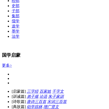
经部
史部
子部
集部
儒学
道学
墨学
法学
国学启蒙
更多>
[启蒙篇]
三字经
百家姓
千字文
[训诫篇]
弟子规
论语
朱子家训
[诗歌篇]
唐诗三百首
宋词三百首
[典故篇]
幼学琼林
增广贤文