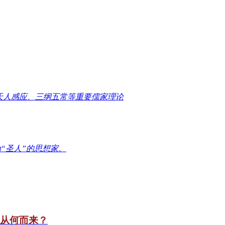
天人感应、三纲五常等重要儒家理论
“圣人”的思想家。
竟从何而来？