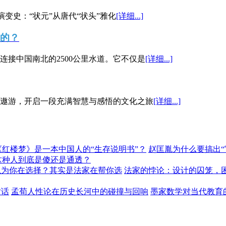
演变史：“状元”从唐代“状头”雅化
[详细...]
”的？
接中国南北的2500公里水道。它不仅是
[详细...]
遨游，开启一段充满智慧与感悟的文化之旅
[详细...]
《红楼梦》是一本中国人的“生存说明书”？
赵匡胤为什么要搞出
这种人到底是傻还是通透？
以为你在选择？其实是法家在帮你选
法家的悖论：设计的囚笼，
对话
孟荀人性论在历史长河中的碰撞与回响
墨家数学对当代教育