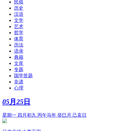
民俗
历史
汉语
文学
艺术
哲学
体育
历法
语录
典籍
文库
专题
国学答题
非遗
心理
05
月
25
日
星期一 四月初九 丙午马年 癸巳月 己亥日