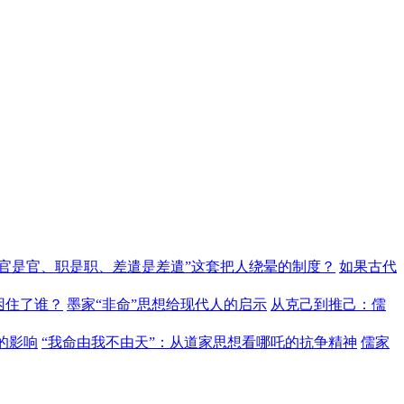
“官是官、职是职、差遣是差遣”这套把人绕晕的制度？
如果古代
困住了谁？
墨家“非命”思想给现代人的启示
从克己到推己：儒
的影响
“我命由我不由天”：从道家思想看哪吒的抗争精神
儒家