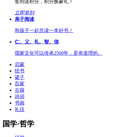
签到送积分，积分换豪礼！
立即签到
亲子阅读
和孩子一起共读一本好书！
仁、义、礼、智、信
儒家文化可以传承2500年，是有道理的。
启蒙
经书
诸子
百家
古籍
诗词
书画
礼仪
国学·哲学