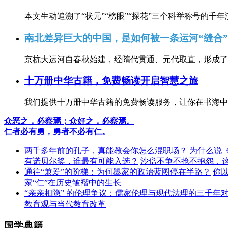
本文生动追溯了“状元”“榜眼”“探花”三个科举称号的千年
南北差异巨大的中国，是如何被一条运河“缝合
京杭大运河自春秋始建，经隋代贯通、元代取直，形成了连
十万册中华古籍，免费畅读开启智慧之旅
我们提供十万册中华古籍的免费畅读服务，让你在书海中
众恶之，必察焉；众好之，必察焉。
仁者必有勇，勇者不必有仁。
两千多年前的孔子，真能教会你怎么混职场？
为什么说
有诺贝尔奖，谁最有可能入选？
沙僧不争不抢不抱怨，
通往“兼爱”的阶梯：为何墨家的政治蓝图停在半路？
你
家“仁”在历史皱褶中的生长
“亲亲相隐” 的伦理争议：儒家伦理与现代法理的三千年
教育观与当代教育改革
国学典籍