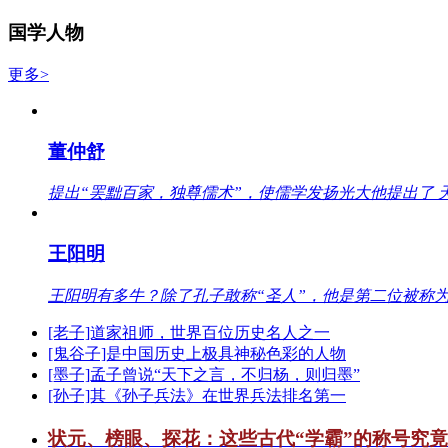
国学人物
更多>
董仲舒
提出“罢黜百家，独尊儒术”，使儒学发扬光大他提出了 
王阳明
王阳明有多牛？除了孔子敢称“圣人”，他是第二位被称为
[老子]道家祖师，世界百位历史名人之一
[鬼谷子]是中国历史上极具神秘色彩的人物
[墨子]孟子曾说“天下之言，不归杨，则归墨”
[孙子]其《孙子兵法》在世界兵法排名第一
状元、榜眼、探花：这些古代“学霸”的称号究