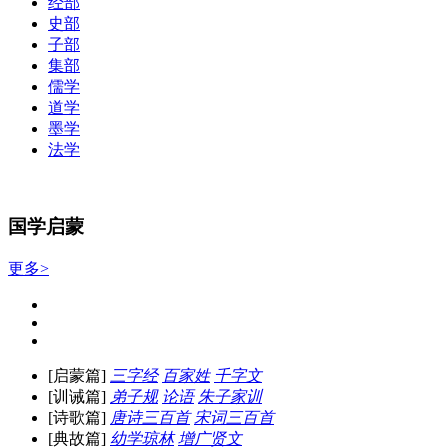
经部
史部
子部
集部
儒学
道学
墨学
法学
国学启蒙
更多>
[启蒙篇]
三字经
百家姓
千字文
[训诫篇]
弟子规
论语
朱子家训
[诗歌篇]
唐诗三百首
宋词三百首
[典故篇]
幼学琼林
增广贤文