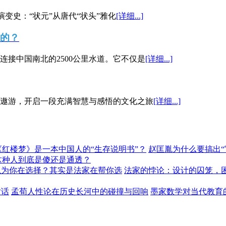
演变史：“状元”从唐代“状头”雅化
[详细...]
”的？
接中国南北的2500公里水道。它不仅是
[详细...]
遨游，开启一段充满智慧与感悟的文化之旅
[详细...]
《红楼梦》是一本中国人的“生存说明书”？
赵匡胤为什么要搞出
这种人到底是傻还是通透？
以为你在选择？其实是法家在帮你选
法家的悖论：设计的囚笼，
对话
孟荀人性论在历史长河中的碰撞与回响
墨家数学对当代教育