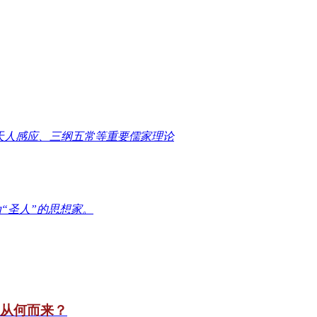
天人感应、三纲五常等重要儒家理论
“圣人”的思想家。
竟从何而来？