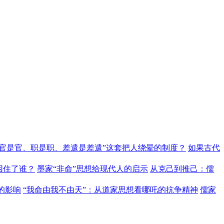
“官是官、职是职、差遣是差遣”这套把人绕晕的制度？
如果古代
困住了谁？
墨家“非命”思想给现代人的启示
从克己到推己：儒
的影响
“我命由我不由天”：从道家思想看哪吒的抗争精神
儒家