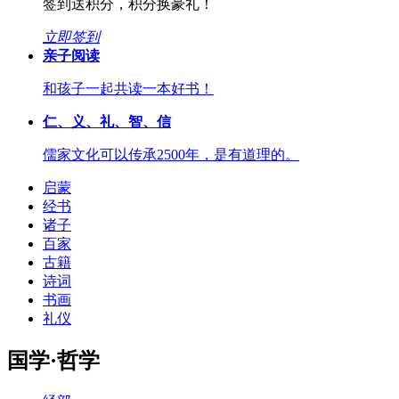
签到送积分，积分换豪礼！
立即签到
亲子阅读
和孩子一起共读一本好书！
仁、义、礼、智、信
儒家文化可以传承2500年，是有道理的。
启蒙
经书
诸子
百家
古籍
诗词
书画
礼仪
国学·哲学