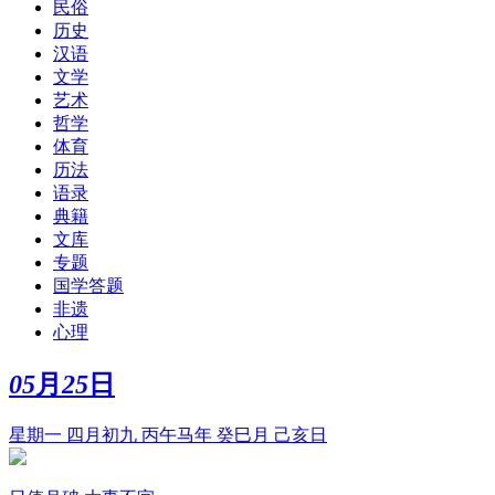
民俗
历史
汉语
文学
艺术
哲学
体育
历法
语录
典籍
文库
专题
国学答题
非遗
心理
05
月
25
日
星期一 四月初九 丙午马年 癸巳月 己亥日