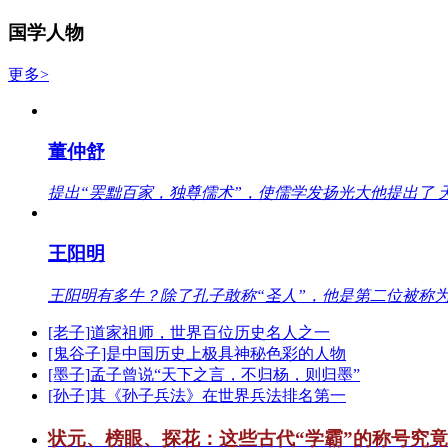
国学人物
更多>
董仲舒
提出“罢黜百家，独尊儒术”，使儒学发扬光大他提出了 
王阳明
王阳明有多牛？除了孔子敢称“圣人”，他是第二位被称为
[老子]道家祖师，世界百位历史名人之一
[鬼谷子]是中国历史上极具神秘色彩的人物
[墨子]孟子曾说“天下之言，不归杨，则归墨”
[孙子]其《孙子兵法》在世界兵法排名第一
状元、榜眼、探花：这些古代“学霸”的称号究