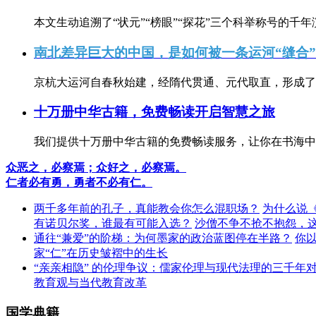
本文生动追溯了“状元”“榜眼”“探花”三个科举称号的千年
南北差异巨大的中国，是如何被一条运河“缝合
京杭大运河自春秋始建，经隋代贯通、元代取直，形成了连
十万册中华古籍，免费畅读开启智慧之旅
我们提供十万册中华古籍的免费畅读服务，让你在书海中
众恶之，必察焉；众好之，必察焉。
仁者必有勇，勇者不必有仁。
两千多年前的孔子，真能教会你怎么混职场？
为什么说
有诺贝尔奖，谁最有可能入选？
沙僧不争不抢不抱怨，
通往“兼爱”的阶梯：为何墨家的政治蓝图停在半路？
你
家“仁”在历史皱褶中的生长
“亲亲相隐” 的伦理争议：儒家伦理与现代法理的三千年
教育观与当代教育改革
国学典籍