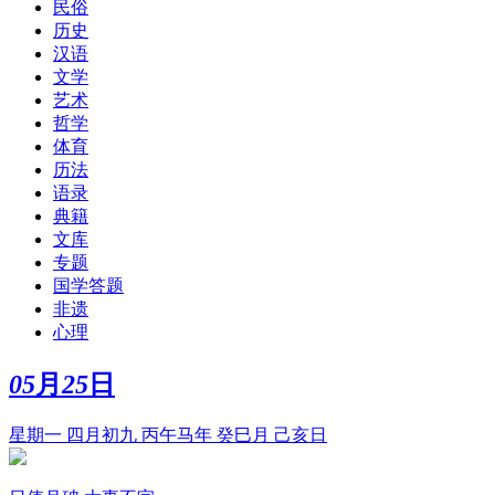
民俗
历史
汉语
文学
艺术
哲学
体育
历法
语录
典籍
文库
专题
国学答题
非遗
心理
05
月
25
日
星期一 四月初九 丙午马年 癸巳月 己亥日