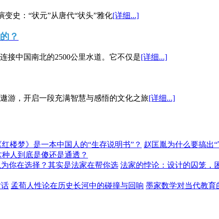
演变史：“状元”从唐代“状头”雅化
[详细...]
”的？
接中国南北的2500公里水道。它不仅是
[详细...]
遨游，开启一段充满智慧与感悟的文化之旅
[详细...]
《红楼梦》是一本中国人的“生存说明书”？
赵匡胤为什么要搞出
这种人到底是傻还是通透？
以为你在选择？其实是法家在帮你选
法家的悖论：设计的囚笼，
对话
孟荀人性论在历史长河中的碰撞与回响
墨家数学对当代教育