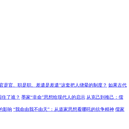
“官是官、职是职、差遣是差遣”这套把人绕晕的制度？
如果古代
困住了谁？
墨家“非命”思想给现代人的启示
从克己到推己：儒
的影响
“我命由我不由天”：从道家思想看哪吒的抗争精神
儒家