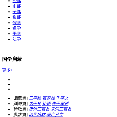
经部
史部
子部
集部
儒学
道学
墨学
法学
国学启蒙
更多>
[启蒙篇]
三字经
百家姓
千字文
[训诫篇]
弟子规
论语
朱子家训
[诗歌篇]
唐诗三百首
宋词三百首
[典故篇]
幼学琼林
增广贤文