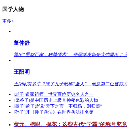
国学人物
更多>
董仲舒
提出“罢黜百家，独尊儒术”，使儒学发扬光大他提出了 
王阳明
王阳明有多牛？除了孔子敢称“圣人”，他是第二位被称为
[老子]道家祖师，世界百位历史名人之一
[鬼谷子]是中国历史上极具神秘色彩的人物
[墨子]孟子曾说“天下之言，不归杨，则归墨”
[孙子]其《孙子兵法》在世界兵法排名第一
状元、榜眼、探花：这些古代“学霸”的称号究