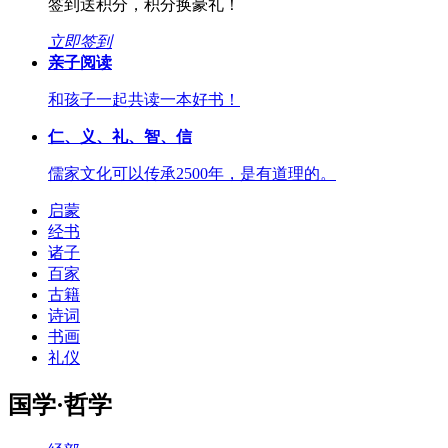
签到送积分，积分换豪礼！
立即签到
亲子阅读
和孩子一起共读一本好书！
仁、义、礼、智、信
儒家文化可以传承2500年，是有道理的。
启蒙
经书
诸子
百家
古籍
诗词
书画
礼仪
国学·哲学