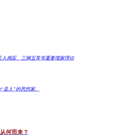
天人感应、三纲五常等重要儒家理论
“圣人”的思想家。
竟从何而来？