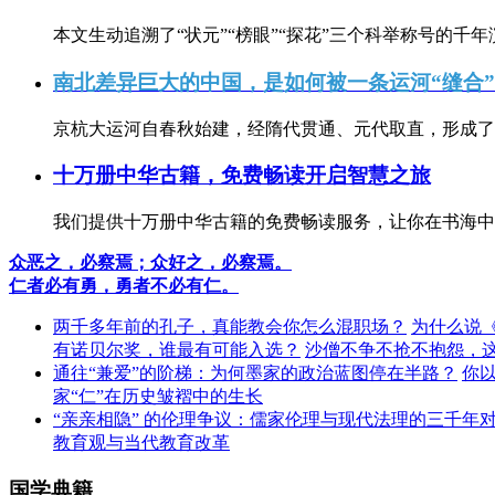
本文生动追溯了“状元”“榜眼”“探花”三个科举称号的千年
南北差异巨大的中国，是如何被一条运河“缝合
京杭大运河自春秋始建，经隋代贯通、元代取直，形成了连
十万册中华古籍，免费畅读开启智慧之旅
我们提供十万册中华古籍的免费畅读服务，让你在书海中
众恶之，必察焉；众好之，必察焉。
仁者必有勇，勇者不必有仁。
两千多年前的孔子，真能教会你怎么混职场？
为什么说
有诺贝尔奖，谁最有可能入选？
沙僧不争不抢不抱怨，
通往“兼爱”的阶梯：为何墨家的政治蓝图停在半路？
你
家“仁”在历史皱褶中的生长
“亲亲相隐” 的伦理争议：儒家伦理与现代法理的三千年
教育观与当代教育改革
国学典籍