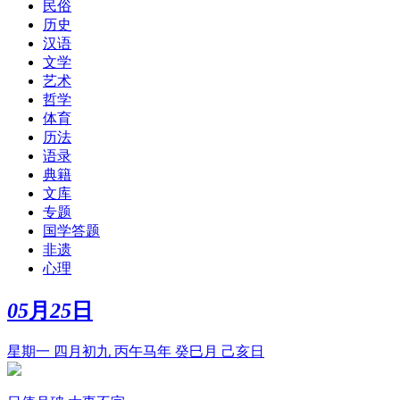
民俗
历史
汉语
文学
艺术
哲学
体育
历法
语录
典籍
文库
专题
国学答题
非遗
心理
05
月
25
日
星期一 四月初九 丙午马年 癸巳月 己亥日