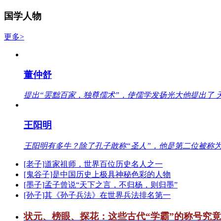
国学人物
更多>
董仲舒
提出“罢黜百家，独尊儒术”，使儒学发扬光大他提出了 
王阳明
王阳明有多牛？除了孔子敢称“圣人”，他是第二位被称为
[老子]道家祖师，世界百位历史名人之一
[鬼谷子]是中国历史上极具神秘色彩的人物
[墨子]孟子曾说“天下之言，不归杨，则归墨”
[孙子]其《孙子兵法》在世界兵法排名第一
状元、榜眼、探花：这些古代“学霸”的称号究