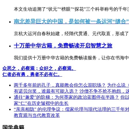
本文生动追溯了“状元”“榜眼”“探花”三个科举称号的千年
南北差异巨大的中国，是如何被一条运河“缝合
京杭大运河自春秋始建，经隋代贯通、元代取直，形成了连
十万册中华古籍，免费畅读开启智慧之旅
我们提供十万册中华古籍的免费畅读服务，让你在书海中
众恶之，必察焉；众好之，必察焉。
仁者必有勇，勇者不必有仁。
两千多年前的孔子，真能教会你怎么混职场？
为什么说
有诺贝尔奖，谁最有可能入选？
沙僧不争不抢不抱怨，
通往“兼爱”的阶梯：为何墨家的政治蓝图停在半路？
你
家“仁”在历史皱褶中的生长
“亲亲相隐” 的伦理争议：儒家伦理与现代法理的三千年
教育观与当代教育改革
国学典籍