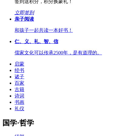
签到送积分，积分换豪礼！
立即签到
亲子阅读
和孩子一起共读一本好书！
仁、义、礼、智、信
儒家文化可以传承2500年，是有道理的。
启蒙
经书
诸子
百家
古籍
诗词
书画
礼仪
国学·哲学