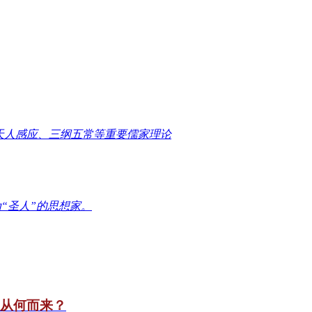
天人感应、三纲五常等重要儒家理论
“圣人”的思想家。
竟从何而来？