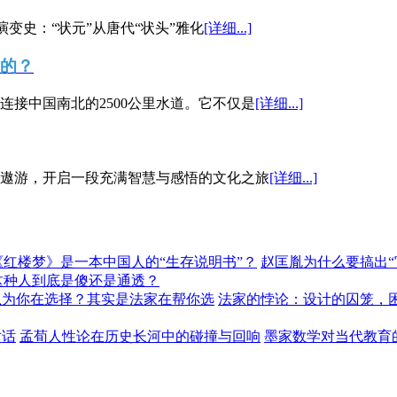
演变史：“状元”从唐代“状头”雅化
[详细...]
”的？
接中国南北的2500公里水道。它不仅是
[详细...]
遨游，开启一段充满智慧与感悟的文化之旅
[详细...]
《红楼梦》是一本中国人的“生存说明书”？
赵匡胤为什么要搞出
这种人到底是傻还是通透？
以为你在选择？其实是法家在帮你选
法家的悖论：设计的囚笼，
对话
孟荀人性论在历史长河中的碰撞与回响
墨家数学对当代教育