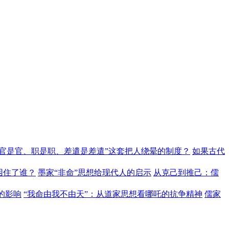
“官是官、职是职、差遣是差遣”这套把人绕晕的制度？
如果古代
困住了谁？
墨家“非命”思想给现代人的启示
从克己到推己：儒
的影响
“我命由我不由天”：从道家思想看哪吒的抗争精神
儒家