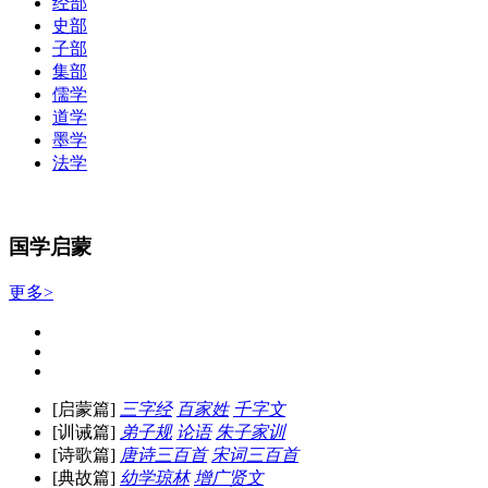
经部
史部
子部
集部
儒学
道学
墨学
法学
国学启蒙
更多>
[启蒙篇]
三字经
百家姓
千字文
[训诫篇]
弟子规
论语
朱子家训
[诗歌篇]
唐诗三百首
宋词三百首
[典故篇]
幼学琼林
增广贤文