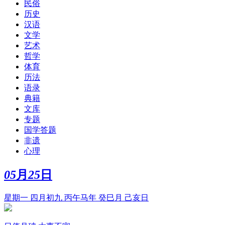
民俗
历史
汉语
文学
艺术
哲学
体育
历法
语录
典籍
文库
专题
国学答题
非遗
心理
05
月
25
日
星期一 四月初九 丙午马年 癸巳月 己亥日