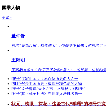
国学人物
更多>
董仲舒
提出“罢黜百家，独尊儒术”，使儒学发扬光大他提出了 
王阳明
王阳明有多牛？除了孔子敢称“圣人”，他是第二位被称为
[老子]道家祖师，世界百位历史名人之一
[鬼谷子]是中国历史上极具神秘色彩的人物
[墨子]孟子曾说“天下之言，不归杨，则归墨”
[孙子]其《孙子兵法》在世界兵法排名第一
状元、榜眼、探花：这些古代“学霸”的称号究