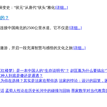
演变史：“状元”从唐代“状头”雅化
[详细...]
”的？
接中国南北的2500公里水道。它不仅是
[详细...]
遨游，开启一段充满智慧与感悟的文化之旅
[详细...]
《红楼梦》是一本中国人的“生存说明书”？
赵匡胤为什么要搞出
这种人到底是傻还是通透？
以为你在选择？其实是法家在帮你选
法家的悖论：设计的囚笼，
对话
孟荀人性论在历史长河中的碰撞与回响
墨家数学对当代教育