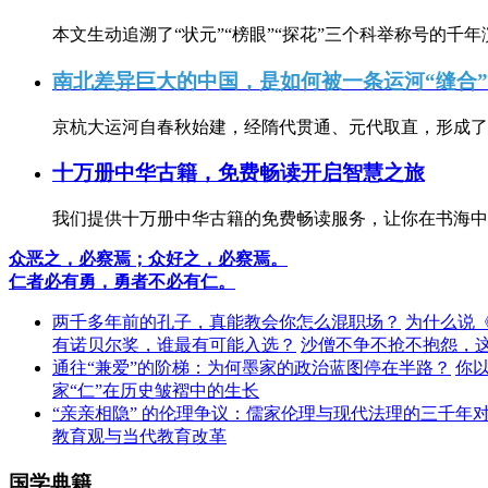
本文生动追溯了“状元”“榜眼”“探花”三个科举称号的千年
南北差异巨大的中国，是如何被一条运河“缝合
京杭大运河自春秋始建，经隋代贯通、元代取直，形成了连
十万册中华古籍，免费畅读开启智慧之旅
我们提供十万册中华古籍的免费畅读服务，让你在书海中
众恶之，必察焉；众好之，必察焉。
仁者必有勇，勇者不必有仁。
两千多年前的孔子，真能教会你怎么混职场？
为什么说
有诺贝尔奖，谁最有可能入选？
沙僧不争不抢不抱怨，
通往“兼爱”的阶梯：为何墨家的政治蓝图停在半路？
你
家“仁”在历史皱褶中的生长
“亲亲相隐” 的伦理争议：儒家伦理与现代法理的三千年
教育观与当代教育改革
国学典籍