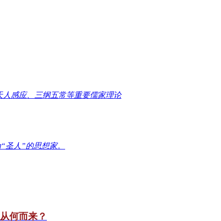
天人感应、三纲五常等重要儒家理论
“圣人”的思想家。
竟从何而来？