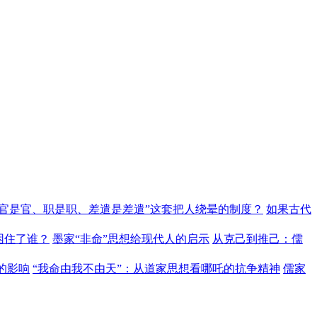
“官是官、职是职、差遣是差遣”这套把人绕晕的制度？
如果古代
困住了谁？
墨家“非命”思想给现代人的启示
从克己到推己：儒
的影响
“我命由我不由天”：从道家思想看哪吒的抗争精神
儒家