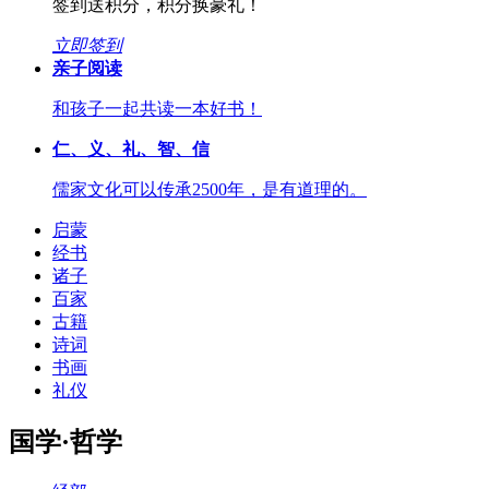
签到送积分，积分换豪礼！
立即签到
亲子阅读
和孩子一起共读一本好书！
仁、义、礼、智、信
儒家文化可以传承2500年，是有道理的。
启蒙
经书
诸子
百家
古籍
诗词
书画
礼仪
国学·哲学