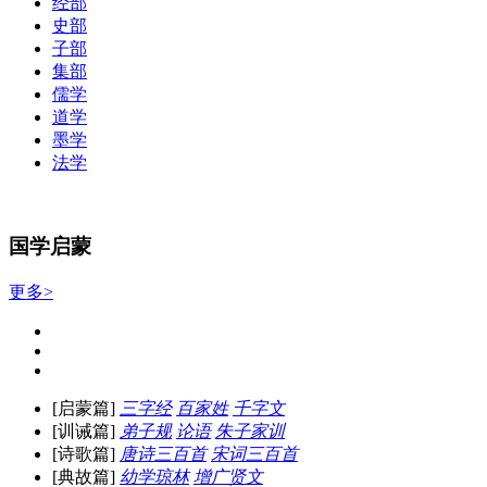
经部
史部
子部
集部
儒学
道学
墨学
法学
国学启蒙
更多>
[启蒙篇]
三字经
百家姓
千字文
[训诫篇]
弟子规
论语
朱子家训
[诗歌篇]
唐诗三百首
宋词三百首
[典故篇]
幼学琼林
增广贤文