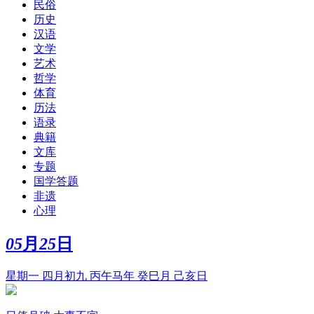
民俗
历史
汉语
文学
艺术
哲学
体育
历法
语录
典籍
文库
专题
国学答题
非遗
心理
05
月
25
日
星期一 四月初九 丙午马年 癸巳月 己亥日