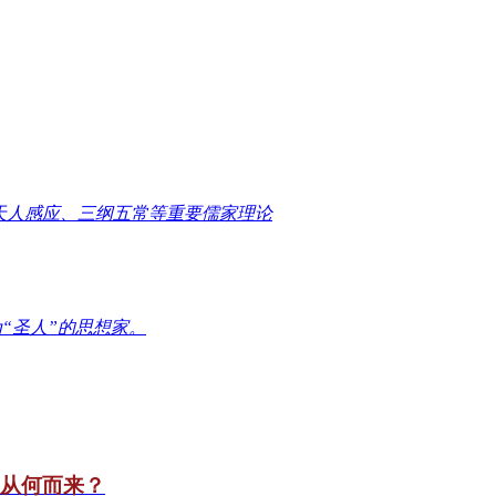
天人感应、三纲五常等重要儒家理论
“圣人”的思想家。
竟从何而来？