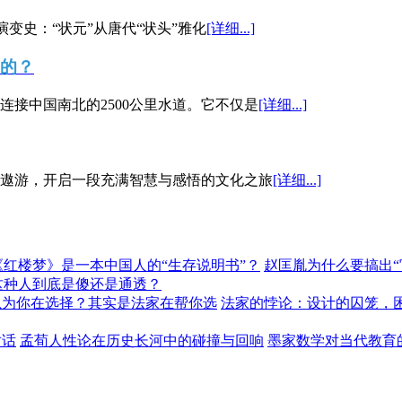
演变史：“状元”从唐代“状头”雅化
[详细...]
”的？
接中国南北的2500公里水道。它不仅是
[详细...]
遨游，开启一段充满智慧与感悟的文化之旅
[详细...]
《红楼梦》是一本中国人的“生存说明书”？
赵匡胤为什么要搞出
这种人到底是傻还是通透？
以为你在选择？其实是法家在帮你选
法家的悖论：设计的囚笼，
对话
孟荀人性论在历史长河中的碰撞与回响
墨家数学对当代教育