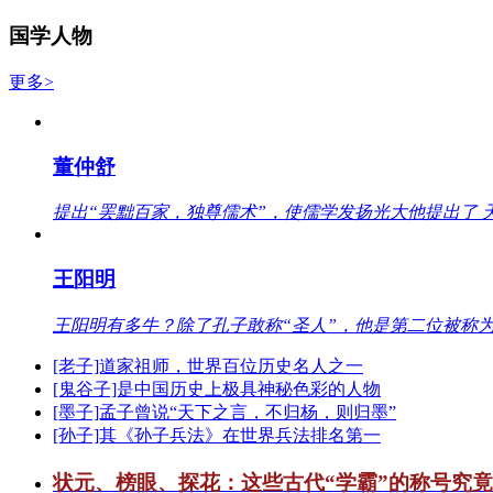
国学人物
更多>
董仲舒
提出“罢黜百家，独尊儒术”，使儒学发扬光大他提出了 
王阳明
王阳明有多牛？除了孔子敢称“圣人”，他是第二位被称为
[老子]道家祖师，世界百位历史名人之一
[鬼谷子]是中国历史上极具神秘色彩的人物
[墨子]孟子曾说“天下之言，不归杨，则归墨”
[孙子]其《孙子兵法》在世界兵法排名第一
状元、榜眼、探花：这些古代“学霸”的称号究