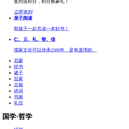
签到送积分，积分换豪礼！
立即签到
亲子阅读
和孩子一起共读一本好书！
仁、义、礼、智、信
儒家文化可以传承2500年，是有道理的。
启蒙
经书
诸子
百家
古籍
诗词
书画
礼仪
国学·哲学