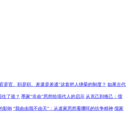
“官是官、职是职、差遣是差遣”这套把人绕晕的制度？
如果古代
困住了谁？
墨家“非命”思想给现代人的启示
从克己到推己：儒
的影响
“我命由我不由天”：从道家思想看哪吒的抗争精神
儒家