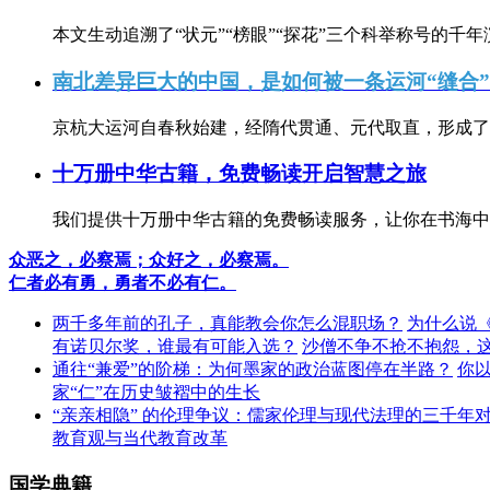
本文生动追溯了“状元”“榜眼”“探花”三个科举称号的千年
南北差异巨大的中国，是如何被一条运河“缝合
京杭大运河自春秋始建，经隋代贯通、元代取直，形成了连
十万册中华古籍，免费畅读开启智慧之旅
我们提供十万册中华古籍的免费畅读服务，让你在书海中
众恶之，必察焉；众好之，必察焉。
仁者必有勇，勇者不必有仁。
两千多年前的孔子，真能教会你怎么混职场？
为什么说
有诺贝尔奖，谁最有可能入选？
沙僧不争不抢不抱怨，
通往“兼爱”的阶梯：为何墨家的政治蓝图停在半路？
你
家“仁”在历史皱褶中的生长
“亲亲相隐” 的伦理争议：儒家伦理与现代法理的三千年
教育观与当代教育改革
国学典籍