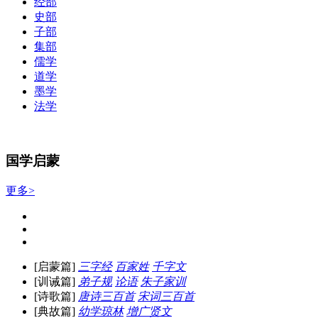
经部
史部
子部
集部
儒学
道学
墨学
法学
国学启蒙
更多>
[启蒙篇]
三字经
百家姓
千字文
[训诫篇]
弟子规
论语
朱子家训
[诗歌篇]
唐诗三百首
宋词三百首
[典故篇]
幼学琼林
增广贤文