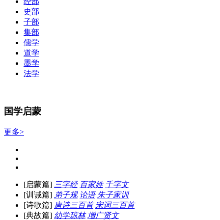
经部
史部
子部
集部
儒学
道学
墨学
法学
国学启蒙
更多>
[启蒙篇]
三字经
百家姓
千字文
[训诫篇]
弟子规
论语
朱子家训
[诗歌篇]
唐诗三百首
宋词三百首
[典故篇]
幼学琼林
增广贤文