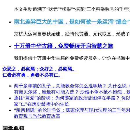
本文生动追溯了“状元”“榜眼”“探花”三个科举称号的千年
南北差异巨大的中国，是如何被一条运河“缝合
京杭大运河自春秋始建，经隋代贯通、元代取直，形成了连
十万册中华古籍，免费畅读开启智慧之旅
我们提供十万册中华古籍的免费畅读服务，让你在书海中
众恶之，必察焉；众好之，必察焉。
仁者必有勇，勇者不必有仁。
两千多年前的孔子，真能教会你怎么混职场？
为什么说
有诺贝尔奖，谁最有可能入选？
沙僧不争不抢不抱怨，
通往“兼爱”的阶梯：为何墨家的政治蓝图停在半路？
你
家“仁”在历史皱褶中的生长
“亲亲相隐” 的伦理争议：儒家伦理与现代法理的三千年
教育观与当代教育改革
国学典籍