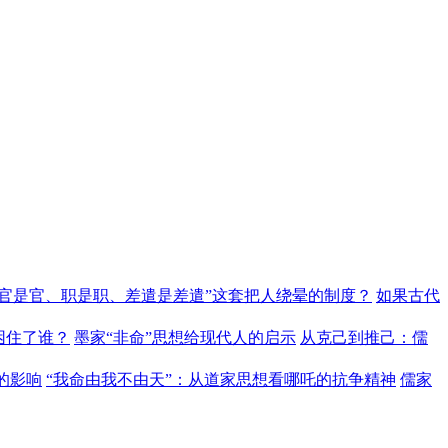
“官是官、职是职、差遣是差遣”这套把人绕晕的制度？
如果古代
困住了谁？
墨家“非命”思想给现代人的启示
从克己到推己：儒
的影响
“我命由我不由天”：从道家思想看哪吒的抗争精神
儒家