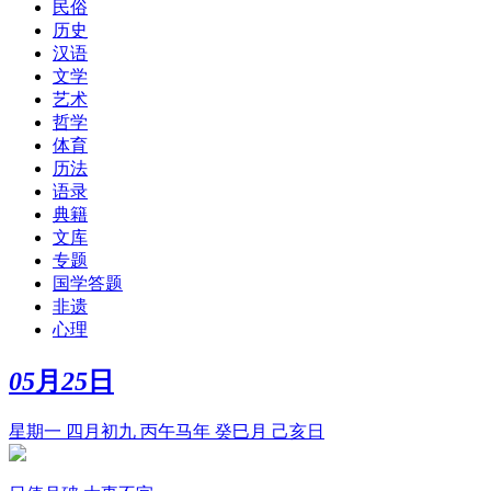
民俗
历史
汉语
文学
艺术
哲学
体育
历法
语录
典籍
文库
专题
国学答题
非遗
心理
05
月
25
日
星期一 四月初九 丙午马年 癸巳月 己亥日