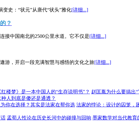
演变史：“状元”从唐代“状头”雅化
[详细...]
”的？
接中国南北的2500公里水道。它不仅是
[详细...]
遨游，开启一段充满智慧与感悟的文化之旅
[详细...]
《红楼梦》是一本中国人的“生存说明书”？
赵匡胤为什么要搞出
这种人到底是傻还是通透？
以为你在选择？其实是法家在帮你选
法家的悖论：设计的囚笼，
对话
孟荀人性论在历史长河中的碰撞与回响
墨家数学对当代教育