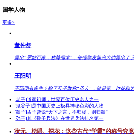
国学人物
更多>
董仲舒
提出“罢黜百家，独尊儒术”，使儒学发扬光大他提出了 
王阳明
王阳明有多牛？除了孔子敢称“圣人”，他是第二位被称为
[老子]道家祖师，世界百位历史名人之一
[鬼谷子]是中国历史上极具神秘色彩的人物
[墨子]孟子曾说“天下之言，不归杨，则归墨”
[孙子]其《孙子兵法》在世界兵法排名第一
状元、榜眼、探花：这些古代“学霸”的称号究