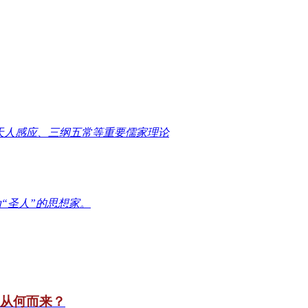
天人感应、三纲五常等重要儒家理论
“圣人”的思想家。
竟从何而来？