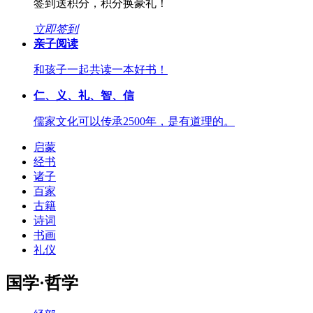
签到送积分，积分换豪礼！
立即签到
亲子阅读
和孩子一起共读一本好书！
仁、义、礼、智、信
儒家文化可以传承2500年，是有道理的。
启蒙
经书
诸子
百家
古籍
诗词
书画
礼仪
国学·哲学