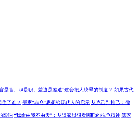
“官是官、职是职、差遣是差遣”这套把人绕晕的制度？
如果古代
困住了谁？
墨家“非命”思想给现代人的启示
从克己到推己：儒
的影响
“我命由我不由天”：从道家思想看哪吒的抗争精神
儒家