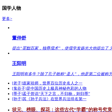
国学人物
更多>
董仲舒
提出“罢黜百家，独尊儒术”，使儒学发扬光大他提出了 
王阳明
王阳明有多牛？除了孔子敢称“圣人”，他是第二位被称为
[老子]道家祖师，世界百位历史名人之一
[鬼谷子]是中国历史上极具神秘色彩的人物
[墨子]孟子曾说“天下之言，不归杨，则归墨”
[孙子]其《孙子兵法》在世界兵法排名第一
状元、榜眼、探花：这些古代“学霸”的称号究