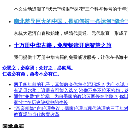
本文生动追溯了“状元”“榜眼”“探花”三个科举称号的千年
南北差异巨大的中国，是如何被一条运河“缝合
京杭大运河自春秋始建，经隋代贯通、元代取直，形成了连
十万册中华古籍，免费畅读开启智慧之旅
我们提供十万册中华古籍的免费畅读服务，让你在书海中
众恶之，必察焉；众好之，必察焉。
仁者必有勇，勇者不必有仁。
两千多年前的孔子，真能教会你怎么混职场？
为什么说
有诺贝尔奖，谁最有可能入选？
沙僧不争不抢不抱怨，
通往“兼爱”的阶梯：为何墨家的政治蓝图停在半路？
你
家“仁”在历史皱褶中的生长
“亲亲相隐” 的伦理争议：儒家伦理与现代法理的三千年
教育观与当代教育改革
国学典籍