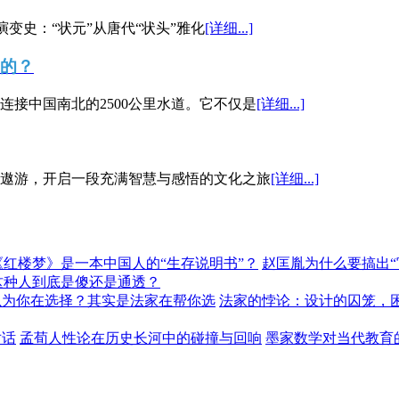
演变史：“状元”从唐代“状头”雅化
[详细...]
”的？
接中国南北的2500公里水道。它不仅是
[详细...]
遨游，开启一段充满智慧与感悟的文化之旅
[详细...]
《红楼梦》是一本中国人的“生存说明书”？
赵匡胤为什么要搞出
这种人到底是傻还是通透？
以为你在选择？其实是法家在帮你选
法家的悖论：设计的囚笼，
对话
孟荀人性论在历史长河中的碰撞与回响
墨家数学对当代教育