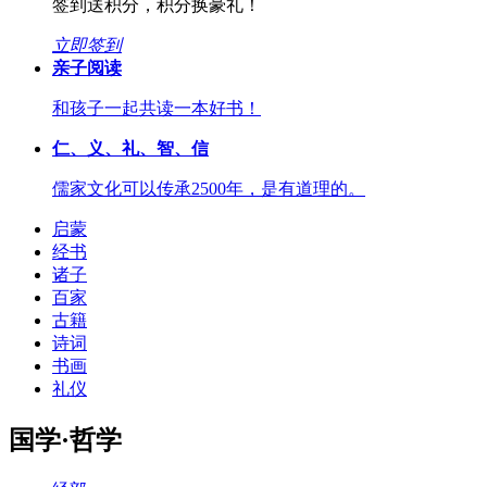
签到送积分，积分换豪礼！
立即签到
亲子阅读
和孩子一起共读一本好书！
仁、义、礼、智、信
儒家文化可以传承2500年，是有道理的。
启蒙
经书
诸子
百家
古籍
诗词
书画
礼仪
国学·哲学