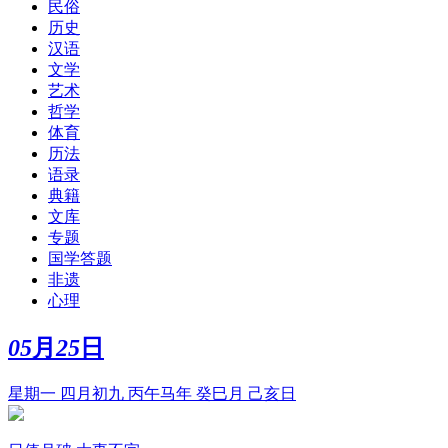
民俗
历史
汉语
文学
艺术
哲学
体育
历法
语录
典籍
文库
专题
国学答题
非遗
心理
05
月
25
日
星期一 四月初九 丙午马年 癸巳月 己亥日