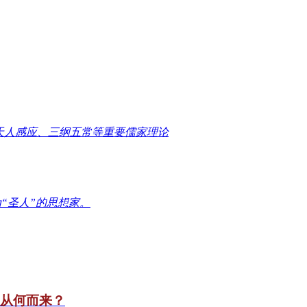
天人感应、三纲五常等重要儒家理论
“圣人”的思想家。
竟从何而来？