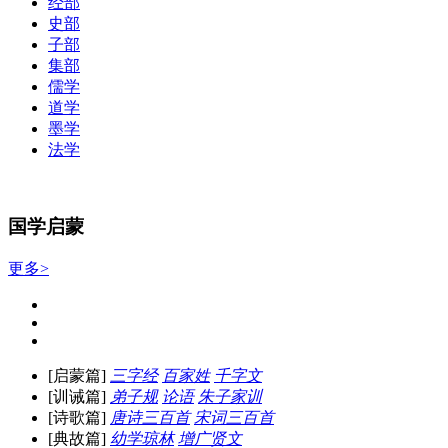
经部
史部
子部
集部
儒学
道学
墨学
法学
国学启蒙
更多>
[启蒙篇]
三字经
百家姓
千字文
[训诫篇]
弟子规
论语
朱子家训
[诗歌篇]
唐诗三百首
宋词三百首
[典故篇]
幼学琼林
增广贤文