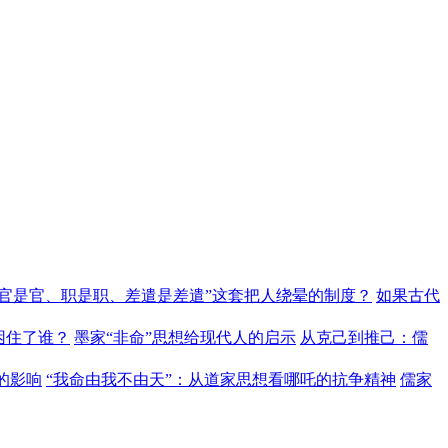
“官是官、职是职、差遣是差遣”这套把人绕晕的制度？
如果古代
困住了谁？
墨家“非命”思想给现代人的启示
从克己到推己：儒
的影响
“我命由我不由天”：从道家思想看哪吒的抗争精神
儒家