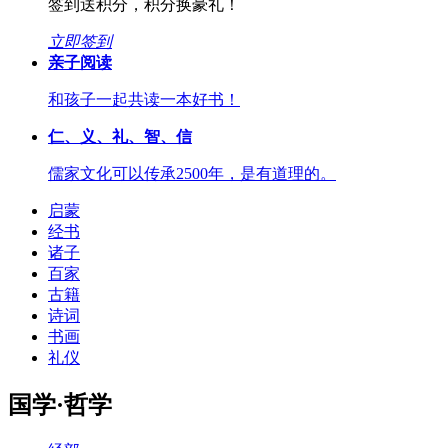
签到送积分，积分换豪礼！
立即签到
亲子阅读
和孩子一起共读一本好书！
仁、义、礼、智、信
儒家文化可以传承2500年，是有道理的。
启蒙
经书
诸子
百家
古籍
诗词
书画
礼仪
国学·哲学