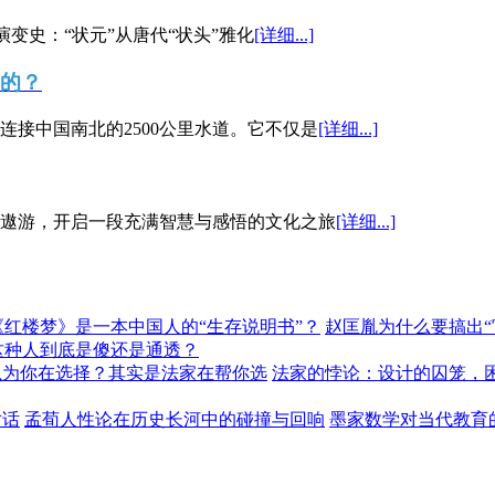
演变史：“状元”从唐代“状头”雅化
[详细...]
”的？
接中国南北的2500公里水道。它不仅是
[详细...]
遨游，开启一段充满智慧与感悟的文化之旅
[详细...]
《红楼梦》是一本中国人的“生存说明书”？
赵匡胤为什么要搞出
这种人到底是傻还是通透？
以为你在选择？其实是法家在帮你选
法家的悖论：设计的囚笼，
对话
孟荀人性论在历史长河中的碰撞与回响
墨家数学对当代教育