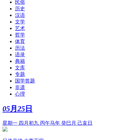
民俗
历史
汉语
文学
艺术
哲学
体育
历法
语录
典籍
文库
专题
国学答题
非遗
心理
05
月
25
日
星期一 四月初九 丙午马年 癸巳月 己亥日