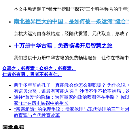
本文生动追溯了“状元”“榜眼”“探花”三个科举称号的千年
南北差异巨大的中国，是如何被一条运河“缝合
京杭大运河自春秋始建，经隋代贯通、元代取直，形成了连
十万册中华古籍，免费畅读开启智慧之旅
我们提供十万册中华古籍的免费畅读服务，让你在书海中
众恶之，必察焉；众好之，必察焉。
仁者必有勇，勇者不必有仁。
两千多年前的孔子，真能教会你怎么混职场？
为什么说
有诺贝尔奖，谁最有可能入选？
沙僧不争不抢不抱怨，
通往“兼爱”的阶梯：为何墨家的政治蓝图停在半路？
你
家“仁”在历史皱褶中的生长
“亲亲相隐” 的伦理争议：儒家伦理与现代法理的三千年
教育观与当代教育改革
国学典籍