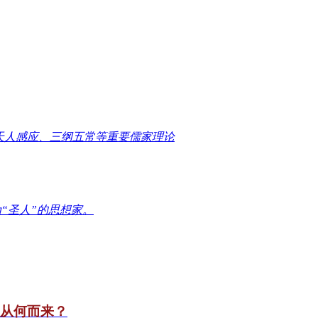
天人感应、三纲五常等重要儒家理论
“圣人”的思想家。
竟从何而来？