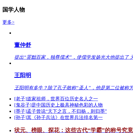
国学人物
更多>
董仲舒
提出“罢黜百家，独尊儒术”，使儒学发扬光大他提出了 
王阳明
王阳明有多牛？除了孔子敢称“圣人”，他是第二位被称为
[老子]道家祖师，世界百位历史名人之一
[鬼谷子]是中国历史上极具神秘色彩的人物
[墨子]孟子曾说“天下之言，不归杨，则归墨”
[孙子]其《孙子兵法》在世界兵法排名第一
状元、榜眼、探花：这些古代“学霸”的称号究