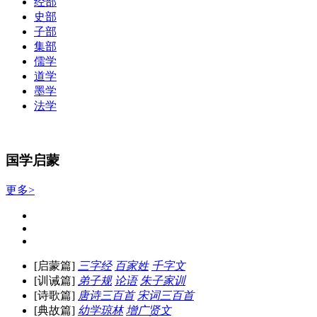
经部
史部
子部
集部
儒学
道学
墨学
法学
国学启蒙
更多>
[启蒙篇]
三字经
百家姓
千字文
[训诫篇]
弟子规
论语
朱子家训
[诗歌篇]
唐诗三百首
宋词三百首
[典故篇]
幼学琼林
增广贤文