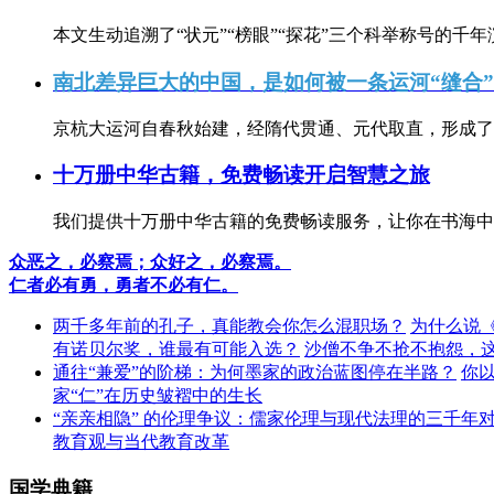
本文生动追溯了“状元”“榜眼”“探花”三个科举称号的千年
南北差异巨大的中国，是如何被一条运河“缝合
京杭大运河自春秋始建，经隋代贯通、元代取直，形成了连
十万册中华古籍，免费畅读开启智慧之旅
我们提供十万册中华古籍的免费畅读服务，让你在书海中
众恶之，必察焉；众好之，必察焉。
仁者必有勇，勇者不必有仁。
两千多年前的孔子，真能教会你怎么混职场？
为什么说
有诺贝尔奖，谁最有可能入选？
沙僧不争不抢不抱怨，
通往“兼爱”的阶梯：为何墨家的政治蓝图停在半路？
你
家“仁”在历史皱褶中的生长
“亲亲相隐” 的伦理争议：儒家伦理与现代法理的三千年
教育观与当代教育改革
国学典籍