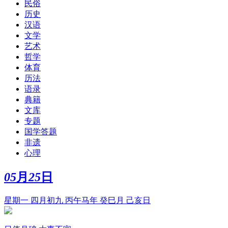
民俗
历史
汉语
文学
艺术
哲学
体育
历法
语录
典籍
文库
专题
国学答题
非遗
心理
05
月
25
日
星期一 四月初九 丙午马年 癸巳月 己亥日