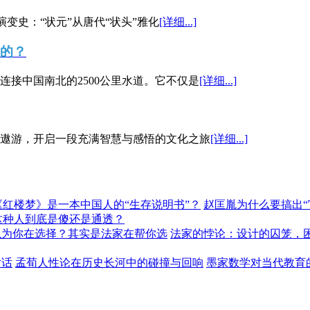
演变史：“状元”从唐代“状头”雅化
[详细...]
”的？
接中国南北的2500公里水道。它不仅是
[详细...]
遨游，开启一段充满智慧与感悟的文化之旅
[详细...]
《红楼梦》是一本中国人的“生存说明书”？
赵匡胤为什么要搞出
这种人到底是傻还是通透？
以为你在选择？其实是法家在帮你选
法家的悖论：设计的囚笼，
对话
孟荀人性论在历史长河中的碰撞与回响
墨家数学对当代教育