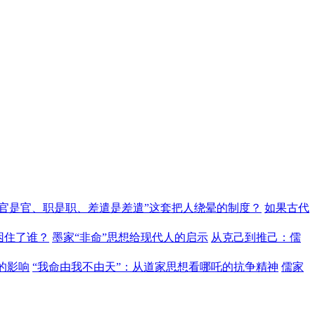
“官是官、职是职、差遣是差遣”这套把人绕晕的制度？
如果古代
困住了谁？
墨家“非命”思想给现代人的启示
从克己到推己：儒
的影响
“我命由我不由天”：从道家思想看哪吒的抗争精神
儒家