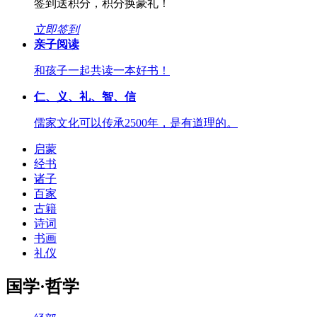
签到送积分，积分换豪礼！
立即签到
亲子阅读
和孩子一起共读一本好书！
仁、义、礼、智、信
儒家文化可以传承2500年，是有道理的。
启蒙
经书
诸子
百家
古籍
诗词
书画
礼仪
国学·哲学