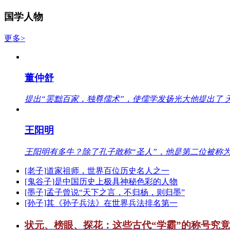
国学人物
更多>
董仲舒
提出“罢黜百家，独尊儒术”，使儒学发扬光大他提出了 
王阳明
王阳明有多牛？除了孔子敢称“圣人”，他是第二位被称为
[老子]道家祖师，世界百位历史名人之一
[鬼谷子]是中国历史上极具神秘色彩的人物
[墨子]孟子曾说“天下之言，不归杨，则归墨”
[孙子]其《孙子兵法》在世界兵法排名第一
状元、榜眼、探花：这些古代“学霸”的称号究