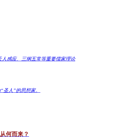
天人感应、三纲五常等重要儒家理论
“圣人”的思想家。
竟从何而来？