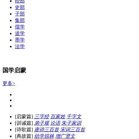
经部
史部
子部
集部
儒学
道学
墨学
法学
国学启蒙
更多>
[启蒙篇]
三字经
百家姓
千字文
[训诫篇]
弟子规
论语
朱子家训
[诗歌篇]
唐诗三百首
宋词三百首
[典故篇]
幼学琼林
增广贤文