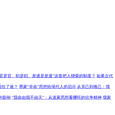
“官是官、职是职、差遣是差遣”这套把人绕晕的制度？
如果古代
困住了谁？
墨家“非命”思想给现代人的启示
从克己到推己：儒
的影响
“我命由我不由天”：从道家思想看哪吒的抗争精神
儒家