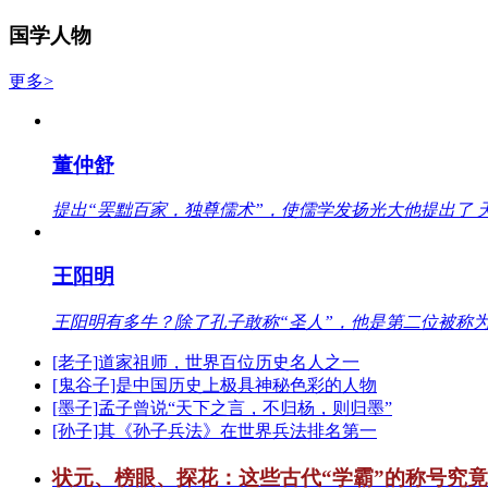
国学人物
更多>
董仲舒
提出“罢黜百家，独尊儒术”，使儒学发扬光大他提出了 
王阳明
王阳明有多牛？除了孔子敢称“圣人”，他是第二位被称为
[老子]道家祖师，世界百位历史名人之一
[鬼谷子]是中国历史上极具神秘色彩的人物
[墨子]孟子曾说“天下之言，不归杨，则归墨”
[孙子]其《孙子兵法》在世界兵法排名第一
状元、榜眼、探花：这些古代“学霸”的称号究