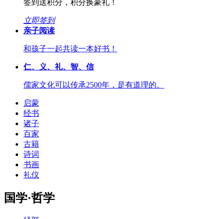
签到送积分，积分换豪礼！
立即签到
亲子阅读
和孩子一起共读一本好书！
仁、义、礼、智、信
儒家文化可以传承2500年，是有道理的。
启蒙
经书
诸子
百家
古籍
诗词
书画
礼仪
国学·哲学