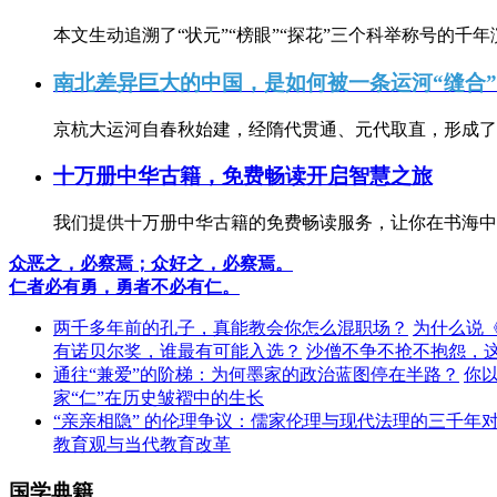
本文生动追溯了“状元”“榜眼”“探花”三个科举称号的千年
南北差异巨大的中国，是如何被一条运河“缝合
京杭大运河自春秋始建，经隋代贯通、元代取直，形成了连
十万册中华古籍，免费畅读开启智慧之旅
我们提供十万册中华古籍的免费畅读服务，让你在书海中
众恶之，必察焉；众好之，必察焉。
仁者必有勇，勇者不必有仁。
两千多年前的孔子，真能教会你怎么混职场？
为什么说
有诺贝尔奖，谁最有可能入选？
沙僧不争不抢不抱怨，
通往“兼爱”的阶梯：为何墨家的政治蓝图停在半路？
你
家“仁”在历史皱褶中的生长
“亲亲相隐” 的伦理争议：儒家伦理与现代法理的三千年
教育观与当代教育改革
国学典籍