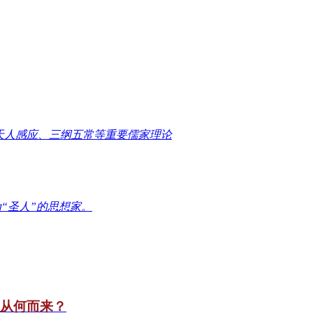
天人感应、三纲五常等重要儒家理论
“圣人”的思想家。
竟从何而来？