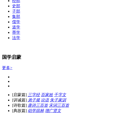
经部
史部
子部
集部
儒学
道学
墨学
法学
国学启蒙
更多>
[启蒙篇]
三字经
百家姓
千字文
[训诫篇]
弟子规
论语
朱子家训
[诗歌篇]
唐诗三百首
宋词三百首
[典故篇]
幼学琼林
增广贤文