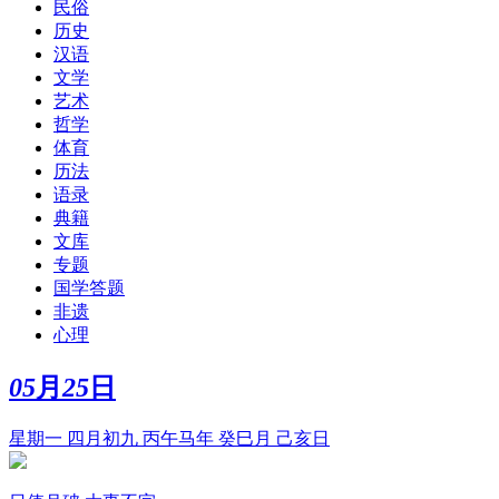
民俗
历史
汉语
文学
艺术
哲学
体育
历法
语录
典籍
文库
专题
国学答题
非遗
心理
05
月
25
日
星期一 四月初九 丙午马年 癸巳月 己亥日