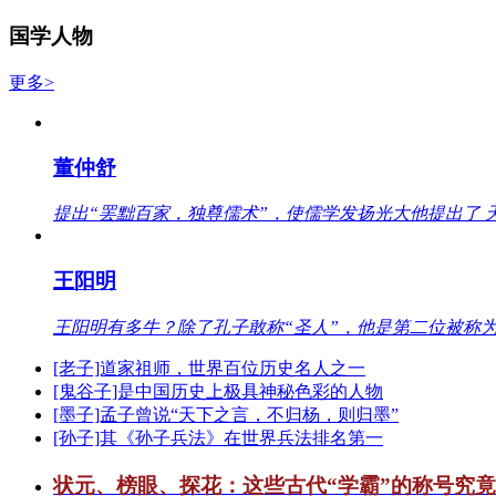
国学人物
更多>
董仲舒
提出“罢黜百家，独尊儒术”，使儒学发扬光大他提出了 
王阳明
王阳明有多牛？除了孔子敢称“圣人”，他是第二位被称为
[老子]道家祖师，世界百位历史名人之一
[鬼谷子]是中国历史上极具神秘色彩的人物
[墨子]孟子曾说“天下之言，不归杨，则归墨”
[孙子]其《孙子兵法》在世界兵法排名第一
状元、榜眼、探花：这些古代“学霸”的称号究