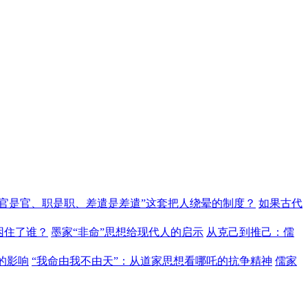
“官是官、职是职、差遣是差遣”这套把人绕晕的制度？
如果古代
困住了谁？
墨家“非命”思想给现代人的启示
从克己到推己：儒
的影响
“我命由我不由天”：从道家思想看哪吒的抗争精神
儒家