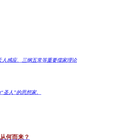
天人感应、三纲五常等重要儒家理论
“圣人”的思想家。
竟从何而来？