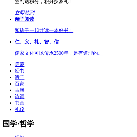
签到送积分，积分换豪礼！
立即签到
亲子阅读
和孩子一起共读一本好书！
仁、义、礼、智、信
儒家文化可以传承2500年，是有道理的。
启蒙
经书
诸子
百家
古籍
诗词
书画
礼仪
国学·哲学