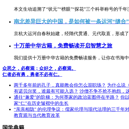
本文生动追溯了“状元”“榜眼”“探花”三个科举称号的千年
南北差异巨大的中国，是如何被一条运河“缝合
京杭大运河自春秋始建，经隋代贯通、元代取直，形成了连
十万册中华古籍，免费畅读开启智慧之旅
我们提供十万册中华古籍的免费畅读服务，让你在书海中
众恶之，必察焉；众好之，必察焉。
仁者必有勇，勇者不必有仁。
两千多年前的孔子，真能教会你怎么混职场？
为什么说
有诺贝尔奖，谁最有可能入选？
沙僧不争不抢不抱怨，
通往“兼爱”的阶梯：为何墨家的政治蓝图停在半路？
你
家“仁”在历史皱褶中的生长
“亲亲相隐” 的伦理争议：儒家伦理与现代法理的三千年
教育观与当代教育改革
国学典籍