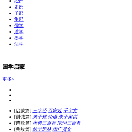
经部
史部
子部
集部
儒学
道学
墨学
法学
国学启蒙
更多>
[启蒙篇]
三字经
百家姓
千字文
[训诫篇]
弟子规
论语
朱子家训
[诗歌篇]
唐诗三百首
宋词三百首
[典故篇]
幼学琼林
增广贤文