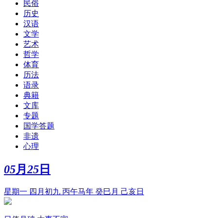
民俗
历史
汉语
文学
艺术
哲学
体育
历法
语录
典籍
文库
专题
国学答题
非遗
心理
05
月
25
日
星期一 四月初九 丙午马年 癸巳月 己亥日