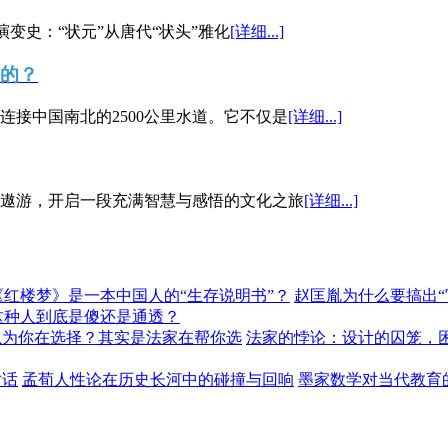
演变史：“状元”从唐代“状头”雅化
[详细...]
”的？
接中国南北的2500公里水道。它不仅是
[详细...]
遨游，开启一段充满智慧与感悟的文化之旅
[详细...]
《红楼梦》是一本中国人的“生存说明书”？
赵匡胤为什么要搞出
这种人到底是傻还是通透？
以为你在选择？其实是法家在帮你选
法家的悖论：设计的囚笼，
对话
孟荀人性论在历史长河中的碰撞与回响
墨家数学对当代教育